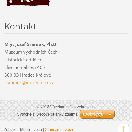
Kontakt
Mgr. Josef Šrámek, Ph.D.
Muzeum východních Čech
Historické oddělení
Eliščino nábřeží 465
500 03 Hradec Králové
j.sramek
@muzeumh
k.cz
© 2012 Všechna práva vyhrazena.
Vytvořte si webové stránky zdarma!
Zobrazit:
Mobilní verzi
|
Standardní verzi