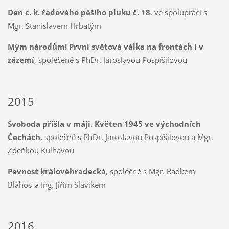
Den c. k. řadového pěšího pluku č. 18
, ve spolupráci s
Mgr. Stanislavem Hrbatým
Mým národům! První světová válka na frontách i v
zázemí
, společeně s PhDr. Jaroslavou Pospíšilovou
2015
Svoboda přišla v máji. Květen 1945 ve východních
Čechách
, společně s PhDr. Jaroslavou Pospíšilovou a Mgr.
Zdeňkou Kulhavou
Pevnost královéhradecká
, společně s Mgr. Radkem
Bláhou a Ing. Jiřím Slavíkem
2016