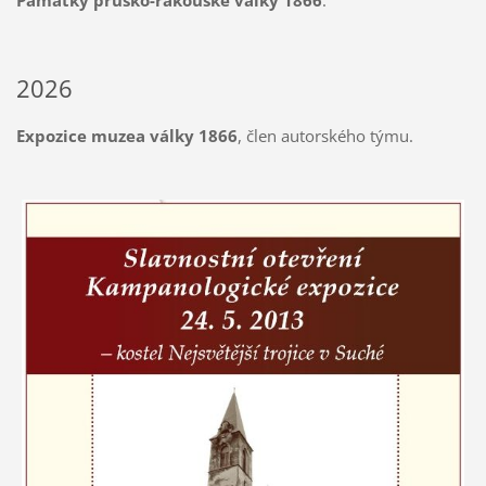
Památky prusko-rakouské války 1866
.
2026
Expozice muzea války 1866
, člen autorského týmu.