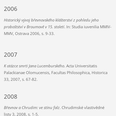
2006
Historický vývoj břevnovského klášterství z pohledu jeho
proboštství v Broumově v 15. století
. In: Studia iuvenilia MMIV-
MMV, Ostrava 2006, s. 9-33.
2007
K otázce smrti Jana Lucemburského
. Acta Universitatis
Palackianae Olomucensis, Facultas Philosophica, Historica
33, 2007, s. 67-82.
2008
Břevnov a Chrudim: ve stínu falz
. Chrudimské vlastivědné
listy 3, 2008, s. 1-5.