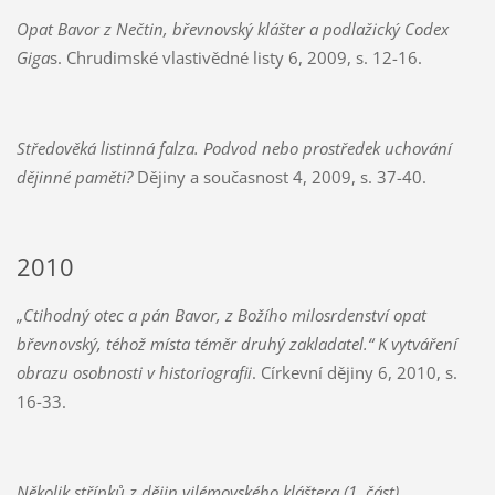
Opat Bavor z Nečtin, břevnovský klášter a podlažický Codex
Giga
s. Chrudimské vlastivědné listy 6, 2009, s. 12-16.
Středověká listinná falza. Podvod nebo prostředek uchování
dějinné paměti?
Dějiny a současnost 4, 2009, s. 37-40.
2010
„Ctihodný otec a pán Bavor, z Božího milosrdenství opat
břevnovský, téhož místa téměr druhý zakladatel.“ K vytváření
obrazu osobnosti v historiografii
. Církevní dějiny 6, 2010, s.
16-33.
Několik střípků z dějin vilémovského kláštera (1. část)
.