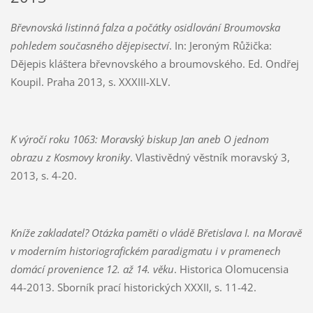
Břevnovská listinná falza a počátky osidlování Broumovska
pohledem současného dějepisectví
. In: Jeroným Růžička:
Dějepis kláštera břevnovského a broumovského. Ed. Ondřej
Koupil. Praha 2013, s. XXXIII-XLV.
K výročí roku 1063: Moravský biskup Jan aneb O jednom
obrazu z Kosmovy kroniky
. Vlastivědný věstník moravský 3,
2013, s. 4-20.
Kníže zakladatel? Otázka paměti o vládě Břetislava I. na Moravě
v moderním historiografickém paradigmatu i v pramenech
domácí provenience 12. až 14. věku
. Historica Olomucensia
44-2013. Sborník prací historických XXXII, s. 11-42.