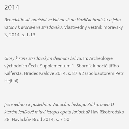
2014
Benediktinské opatství ve Vilémově na Havlíčkobrodsku a jeho
vztahy k Moravě ve středověku.
Vlastivědný věstník moravský
3, 2014, s. 1-13.
Glosy k raně středověkým dějinám Želiva
. In: Archeologie
východních Čech. Supplementum 1. Sborník k poctě Jiřího
Kalfersta. Hradec Králové 2014, s. 87-92 (spoluautorem Petr
Hejhal)
Ještě jednou k posledním Vánocům biskupa Zdíka, aneb O
kterém Jeníkově mluví letopis opata Jarlocha?
Havlíčkobrodsko
28. Havlíčkův Brod 2014, s. 7-50.