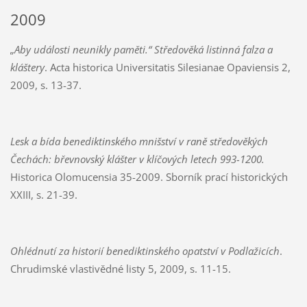
2009
„Aby události neunikly paměti.“ Středověká listinná falza a
kláštery
. Acta historica Universitatis Silesianae Opaviensis 2,
2009, s. 13-37.
Lesk a bída benediktinského mnišství v raně středověkých
Čechách: břevnovský klášter v klíčových letech 993-1200.
Historica Olomucensia 35-2009. Sborník prací historických
XXIII, s. 21-39.
Ohlédnutí za historií benediktinského opatství v Podlažicích
.
Chrudimské vlastivědné listy 5, 2009, s. 11-15.