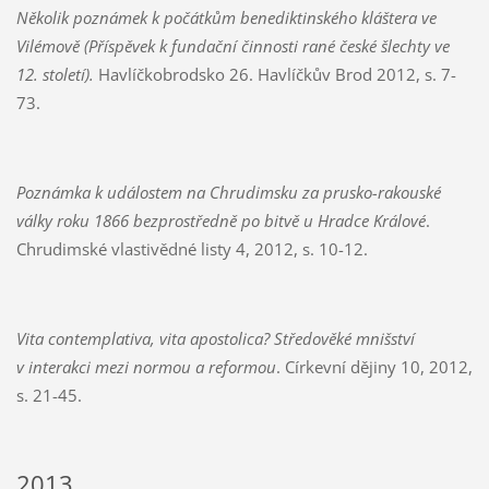
Několik poznámek k počátkům benediktinského kláštera ve
Vilémově (Příspěvek k fundační činnosti rané české šlechty ve
12. století).
Havlíčkobrodsko 26. Havlíčkův Brod 2012, s. 7-
73.
Poznámka k událostem na Chrudimsku za prusko-rakouské
války roku 1866 bezprostředně po bitvě u Hradce Králové
.
Chrudimské vlastivědné listy 4, 2012, s. 10-12.
Vita contemplativa, vita apostolica? Středověké mnišství
v interakci mezi normou a reformou
. Církevní dějiny 10, 2012,
s. 21-45.
2013