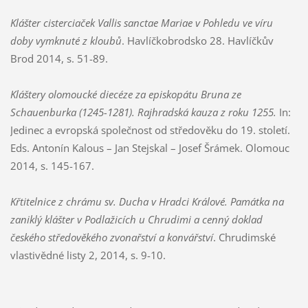
Klášter cisterciaček Vallis sanctae Mariae v Pohledu ve víru
doby vymknuté z kloubů
. Havlíčkobrodsko 28. Havlíčkův
Brod 2014, s. 51-89.
Kláštery olomoucké diecéze za episkopátu Bruna ze
Schauenburka (1245-1281). Rajhradská kauza z roku 1255.
In:
Jedinec a evropská společnost od středověku do 19. století.
Eds. Antonín Kalous – Jan Stejskal – Josef Šrámek. Olomouc
2014, s. 145-167.
Křtitelnice z chrámu sv. Ducha v Hradci Králové. Památka na
zaniklý klášter v Podlažicích u Chrudimi a cenný doklad
českého středověkého zvonařství a konvářství
. Chrudimské
vlastivědné listy 2, 2014, s. 9-10.