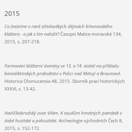
2015
Co (ne)víme o raně středověkých dějinách břevnovského
kláštera - a jak s tím naložit?
Časopis Matice moravské 134,
2015, s. 207-218.
Formování klášterní domény ve 13. a 14. století na příkladu
benediktinských proboštství v Polici nad Metují a Broumově
.
Historica Olomucensia 48, 2015. Sborník prací historických
XXXVI, s. 13-42.
Havlíčkobrodský zvon Vilém. K osudům hmotných památek v
době husitské a pohusitské
. Archeologie východních Čech 8,
2015, s. 152-172.