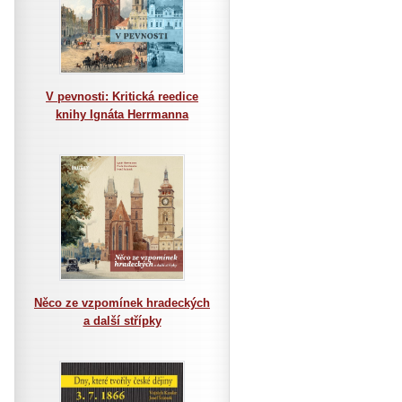
V pevnosti: Kritická reedice
knihy Ignáta Herrmanna
Něco ze vzpomínek hradeckých
a další střípky