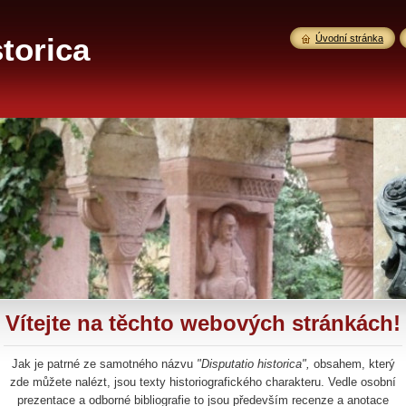
storica
Úvodní stránka
Vítejte na těchto webových stránkách!
Jak je patrné ze samotného názvu
"Disputatio historica",
obsahem, který
zde můžete nalézt, jsou texty historiografického charakteru. Vedle osobní
prezentace a odborné bibliografie to jsou především recenze a anotace