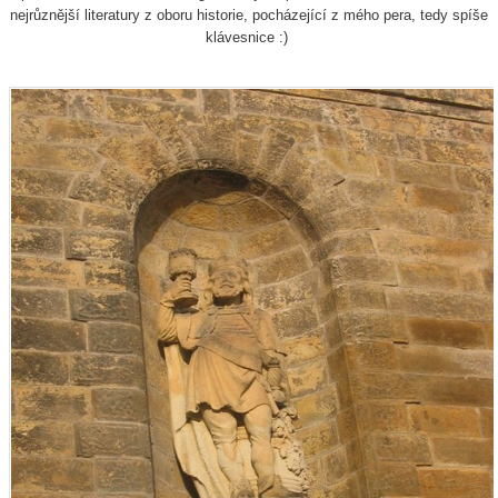
nejrůznější literatury z oboru historie, pocházející z mého pera, tedy spíše
klávesnice :)